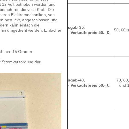
 12 Volt betrieben werden und
bemotoren die volle Kraft. Die
seren Elektromechaniken, von
n bestückt, angeschlossen und
dern kann einfach die
sgab-35
,
50, 60
hin umgedreht werden. Einfacher
-
Verkaufspreis 50.- €
cht ca. 15 Gramm.
.
er Stromversorgung der
sgab-40
,
70, 80
-
Verkaufspreis 50.- €
und 