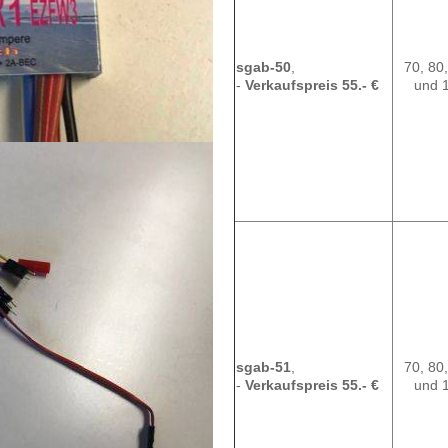
sgab-50
,
70, 80
-
Verkaufspreis 55.- €
und 
sgab-51
,
70, 80
-
Verkaufspreis 55.- €
und 