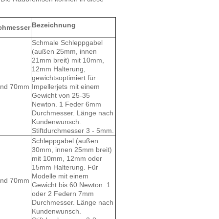
Bezeichnung
chmesser
Schmale Schleppgabel
(außen 25mm, innen
21mm breit) mit 10mm,
12mm Halterung,
gewichtsoptimiert für
 und 70mm
Impellerjets mit einem
Gewicht von 25-35
Newton. 1 Feder 6mm
Durchmesser. Länge nach
Kundenwunsch.
Stiftdurchmesser 3 - 5mm.
Schleppgabel (außen
30mm, innen 25mm breit)
mit 10mm, 12mm oder
15mm Halterung. Für
Modelle mit einem
 und 70mm
Gewicht bis 60 Newton. 1
oder 2 Federn 7mm
Durchmesser. Länge nach
Kundenwunsch.