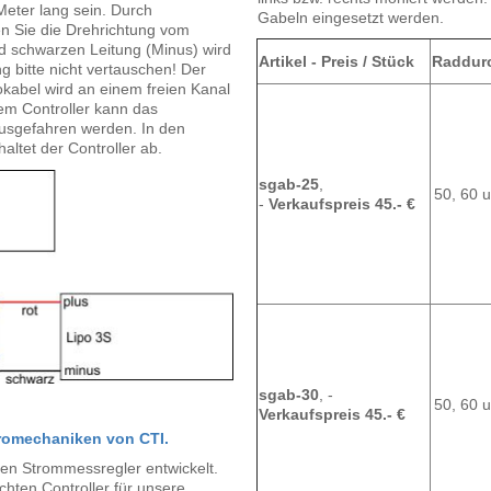
Meter lang sein. Durch
Gabeln eingesetzt werden.
n Sie die Drehrichtung vom
nd schwarzen Leitung (Minus) wird
Artikel - Preis / Stück
Raddur
g bitte nicht vertauschen! Der
okabel wird an einem freien Kanal
m Controller kann das
ausgefahren werden. In den
altet der Controller ab.
sgab-25
,
50, 60
-
Verkaufspreis 45.- €
sgab-30
, -
50, 60
Verkaufspreis 45.- €
ktromechaniken von CTI.
en Strommessregler entwickelt.
ichten Controller für unsere