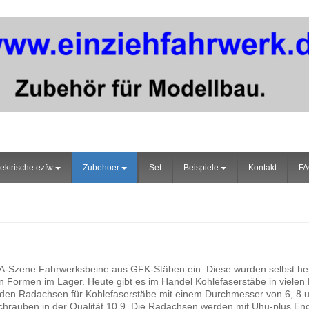
ektrische ezfw
Zubehoer
Set
Beispiele
Kontakt
F
F3A-Szene Fahrwerksbeine aus GFK-Stäben ein. Diese wurden selbst he
en Formen im Lager. Heute gibt es im Handel Kohlefaserstäbe in vielen
enden Radachsen für Kohlefaserstäbe mit einem Durchmesser von 6, 8
hrauben in der Qualität 10.9. Die Radachsen werden mit Uhu-plus End