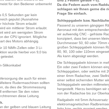
und 2 Federn gerade = c).
 meist für den Bediener unbemerkt
Da die Federn auch vom Raddu
schlagen wir Ihnen gerne die ri
Frage Sie einfach.
es 0,5 Sekunden gar kein
bereich gepulst (Ausnahme
Schleppgabeln bzw. Nachläufe
er höchste Strom erlaubt
Passend zu unseren gängigen Rä
wird ein mittlerer Strom erlaubt.
Aeronaut mit den entsprechenden
eit wird am wenigsten Strom
wir aufwendig CNC - gefräste Ra
on der CPU ignoriert. Mögliche
konzipiert, dass bei unseren kle
art des Motors abhängig.
Durchmesser 50, 60 oder 70mm e
großen Schleppgabeln können Rä
ür 10 NiMh-Zellen oder 3 Li-
80, 90, 100 oder 110mm eingese
tion wurde hierbei von 9,0 bis
Alu kann abgesägt werden.
 getestet.
Die Schleppgabeln können in meh
-Silikonkabel
Ein oder zwei Federn können ein
Schleppgaben, oder welche mit 20
einer 4mm Radachse, zwei Stellr
-Versorgung die auch für einen
einer selbst sichernden Mutter w
Weitere Rudermaschinen sollten
Schleppgabeln werden millimet
den, da dies die Strommessung
hergestellt. Hierzu benötigen w
ll entfernen Sie den roten
von der Radachse bis zur Oberka
rchtrennen diese Leitung.
Radgabeln mit 5mm Achsversatz w
k.
elektromagnetischen Radbremsen
 an der gelben und blauen Leitung
links bzw. rechts moniert werden