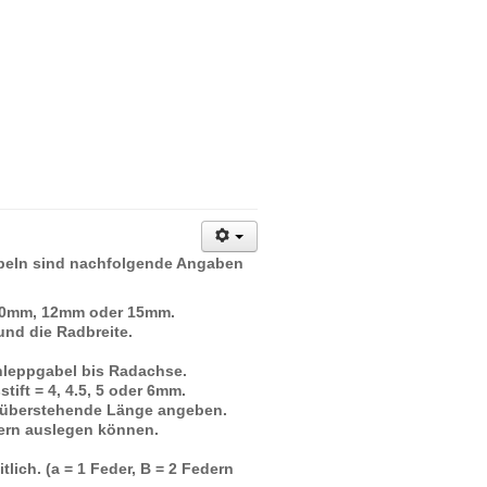
abeln sind nachfolgende Angaben
 10mm, 12mm oder 15mm.
nd die Radbreite.
hleppgabel bis Radachse.
ift = 4, 4.5, 5 oder 6mm.
e überstehende Länge angeben.
dern auslegen können.
tlich. (a = 1 Feder, B = 2 Federn