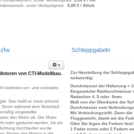
ndenwunsch, unser Verkaufspreis
5,00 € / Stück
ezfw
Schleppgabeln
Zur Herstellung der Schleppg
 Motoren von CTI-Modellbau.
notwendig:
Durchmesser der Halterung =
hl stufenlos vor- und rückwärts.
Eingesetzter Raddurchmesser u
Radachse 4, 5 oder 6mm.
gler. Das heißt er misst anhand
Maß von der Oberkante der Sc
n Strom während dem Motorlauf.
Durchmesser vom Verbindungsst
emäßig eingestellte
Mit Verbindungsstift. Dann di
tware den Motor ab. Der Motor
Fluggewicht, damit wir die Fe
ht mehr gestartet werden, bis ein
Oder Sie legen die Federn fest!
Richtung durchlaufen wurde.
1 Feder vorne oder 2 Federn sei
es Starten des Motors in die