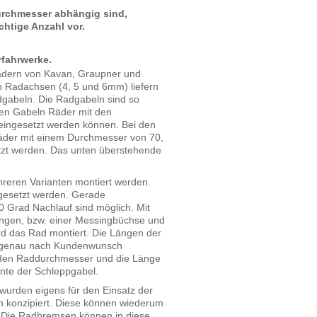
rchmesser abhängig sind,
chtige Anzahl vor.
rfahrwerke.
dern von Kavan, Graupner und
 Radachsen (4, 5 und 6mm) liefern
dgabeln. Die Radgabeln sind so
inen Gabeln Räder mit den
ingesetzt werden können. Bei den
der mit einem Durchmesser von 70,
tzt werden. Das unten überstehende
reren Varianten montiert werden.
gesetzt werden. Gerade
 Grad Nachlauf sind möglich. Mit
ingen, bzw. einer Messingbüchse und
ird das Rad montiert. Die Längen der
ergenau nach Kundenwunsch
ir den Raddurchmesser und die Länge
nte der Schleppgabel.
urden eigens für den Einsatz der
 konzipiert. Diese können wiederum
. Die Radbremsen können in diese