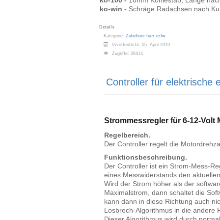
ko-win -
Schräge Radachsen nach Ku
Details
Kategorie:
Zubehoer fuer ezfw
Veröffentlicht: 05. April 2019
Zugriffe: 26414
Controller für elektrische 
Strommessregler für 6-12-Volt
Regelbereich.
Der Controller regelt die Motordrehza
Funktionsbeschreibung.
Der Controller ist ein Strom-Mess-Re
eines Messwiderstands den aktuelle
Wird der Strom höher als der softwar
Maximalstrom, dann schaltet die Sof
kann dann in diese Richtung auch nic
Losbrech-Algorithmus in die andere 
Dieser Algorithmus wird durch normal